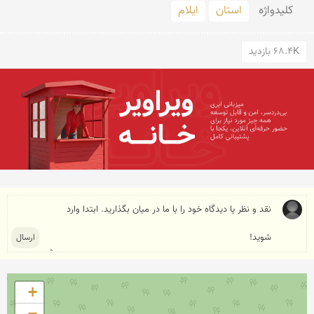
کلید‌واژه
استان
ایلام
68.4K بازدید
+
−