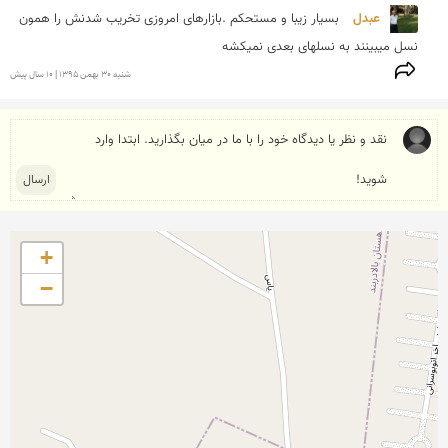
عبدل 
بسیار زیبا و مستحکم .بازارهای امروزی تخریب شدنش را همون 
نسل میبینند به نسلهای بعدی نمیکشه
شنبه 30 بهمن 1395 | 10 سال پیش
+
−