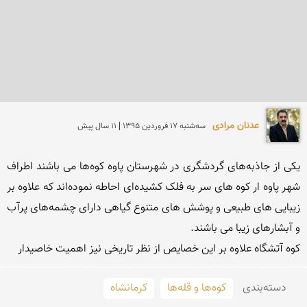
عدنان مرادی
سه‌شنبه 17 فروردين 1395 | 11 سال پیش
یکی از جاذبەهای گردشگری در شهرستان پاوە کوەها می باشند اطراف 
شهر پاوە ار کوە های سر بە فلک کشیدەای احاطە نمودەاند کە علاوە بر 
زیبایی های طبیعی و پوشش های متنوع گیاهی دارای چشمەهای پرآب 
کوە آتشگاه علاوە بر این خصایص از نظر تاریخی نیز اهمیت خاصیدار
دسته‌بندی
کوه‌ها و قله‌ها
کرمانشاه