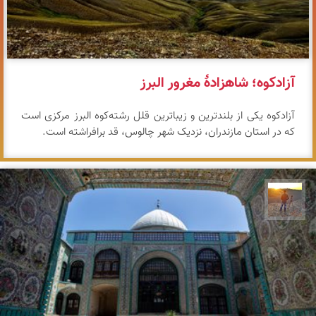
آزادکوه؛ شاهزادهٔ مغرور البرز
آزادکوه یکی از بلندترین و زیباترین قلل رشته‌کوه البرز مرکزی است
که در استان مازندران، نزدیک شهر چالوس، قد برافراشته است.
مهدی مخلصیان