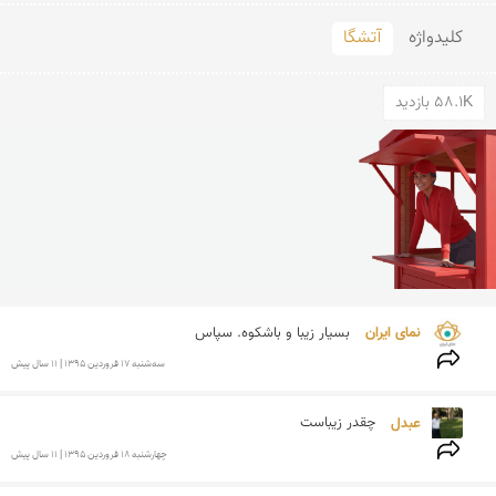
کلید‌واژه
آتشگا
58.1K بازدید
نمای ایران 
بسیار زیبا و باشکوه. سپاس
سه‌شنبه 17 فروردين 1395 | 11 سال پیش
عبدل 
چقدر زیباست
چهارشنبه 18 فروردين 1395 | 11 سال پیش