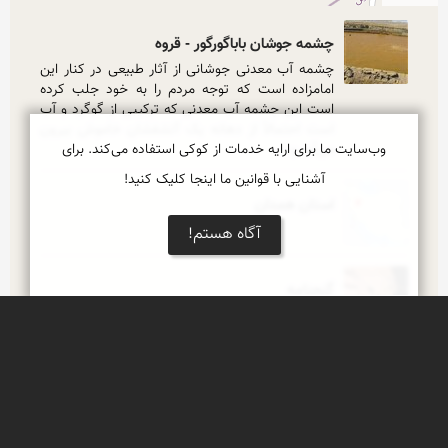
چشمه جوشان باباگورگور - قروه
چشمه آب معدنی جوشانی از آثار طبیعی در کنار این 
امامزاده است که توجه مردم را به خود جلب کرده 
است این چشمه آب معدنی که ترکیبی از گوگرد و آب 
است احتمالاً از دهانه یک آتشفشان خاموش بیرون 
وب‌سایت ما برای ارایه خدمات از کوکی استفاده می‌کند. برای
می‌آید و ...
آشنایی با قوانین ما اینجا کلیک کنید!
استان همدان
آگاه هستم!
گنجنامه
كتیبه به سه زبان پارسی باستان ، سومری و عیلامی 
مربوط به داریوش كبیر و خشایارشاه (پادشاهان 
هخامنشی)
مقبره حیقوق نبی
مقبره حیقوق نبی در تویسرکان همدان