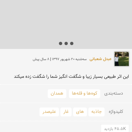
عبدل شعبانی
سه‌شنبه 20 شهريور 1397 | 8 سال پیش
این اثر طبیعی بسیار زیبا و شگفت انگیز شما را شگفت زده میکند
دسته‌بندی
کوه‌ها و قله‌ها
همدان
کلید‌واژه
جاذبه
های
غار
علیصدر
45.5K بازدید