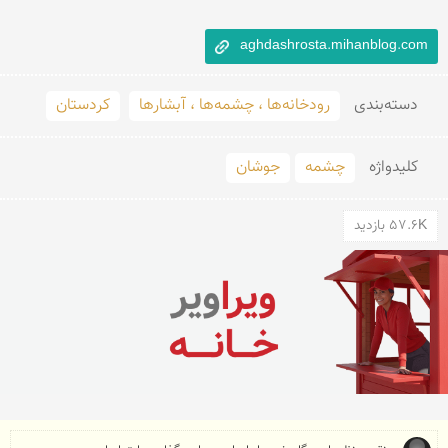
aghdashrosta.mihanblog.com
دسته‌بندی
رودخانه‌ها ، چشمه‌ها ، آبشارها
کردستان
کلید‌واژه
چشمه
جوشان
57.6K بازدید