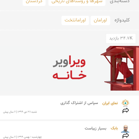
دسته‌بندی
شهرها و روستاهای تاریخی
کردستان
کلید‌واژه
اورامان
اورامانتخت
34.7K بازدید
نمای ایران 
سپاس از اشتراک گذاری
شنبه 27 دی 1399 | 6 سال پیش
بابک 
بسیار زیباست
چهارشنبه 1 بهمن 1399 | 6 سال پیش