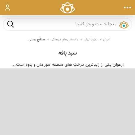
ورود
جست و ج
ایران
نمای ایران
دانستنی‌های فرهنگی
صنایع دستی
سبد بافه
ارغوان یکی از زیباترین درخت های منطقە هورامان و پاوە است...
‹
›