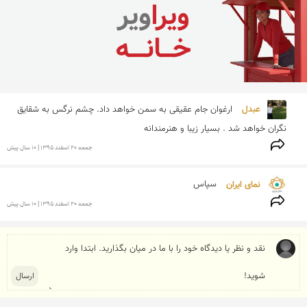
عبدل 
ارغوان جام عقیقی به سمن خواهد داد. چشم نرگس به شقایق 
نگران خواهد شد . بسیار زیبا و هنرمندانه
جمعه 20 اسفند 1395 | 10 سال پیش
نمای ایران 
سپاس
جمعه 20 اسفند 1395 | 10 سال پیش