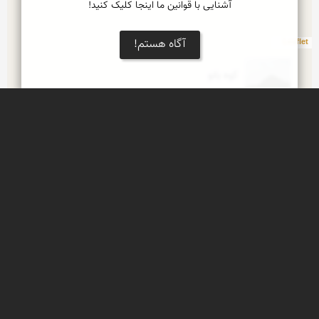
آشنایی با قوانین ما اینجا کلیک کنید!
آگاه هستم!
Leaflet
كوه بانو
كوه بانو شبیه زنى است كه رو به آسمان چشم دوخته 
است
زمستان در پاوه
پاوه شهری با معمارای زیبا در فصل زمستان دیدنی 
است
بزرگترین شهر پلکانی جهان
بدون شک فصل بهار دلچسپترین فصل ها و زیباترین 
آنهاست زیرا از رنگین ترین گلها و تنوع گیاهی گرفته تا 
غرش ابرها و ریزش باران و آفرینش رنگین کمانها و 
آبشار...