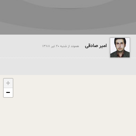
امیر صادقی
هموند از شنبه 20 تير 1388
+
−