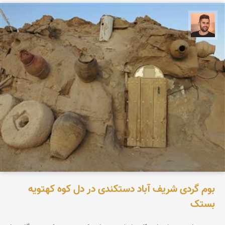
ابراهیم رفیعی
بوم گردی شریف آباد دستکندی در دل کوه کهتویه
بستک