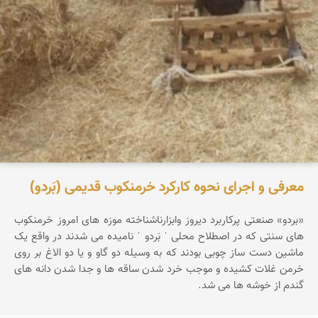
معرفی و اجرای نحوه کارکرد خرمنکوب قدیمی (بَردو)
«بردو» صنعتی پرکاربرد دیروز وابزارناشناخته موزه های امروز خرمنکوب
های سنتی که در اصطلاح محلی ˈ بَردو ˈ نامیده می شدند در واقع یک
ماشین دست ساز چوبی بودند که به وسیله دو گاو و یا دو الاغ بر روی
خرمن غلات کشیده و موجب خرد شدن ساقه ها و جدا شدن دانه های
گندم از خوشه ها می شد.