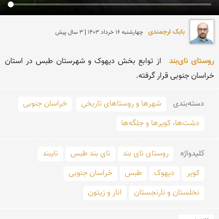
بابک ارجمندی
چهارشنبه 16 خرداد 1403 | 3 سال پیش
روستای نای‌بند
 از توابع بخش دیهوک و شهرستان طبس در استان 
خراسان جنوبی قرار گرفته.
دسته‌بندی
شهرها و روستاهای تاریخی
خراسان جنوبی
دشت‌ها، کویرها و جلگه‌ها
کلید‌واژه
روستای نای بند
نای بند طبس
نایبند
کویر
دیهوک
طبس
خراسان جنوبی
نخلستان و نارنجستان
انار و زیتون