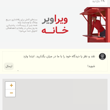
2K بازدید
+
−