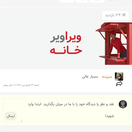
34.1K بازدید
سپیده 
بسیار عالی
شنبه 14 فروردين 1400 | 6 سال پیش