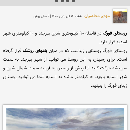
مهدی مخلصیان
شنبه 14 فروردين 1400 | 6 سال پیش
روستای فورگ
 در فاصله 90 کیلومتری شرق بیرجند و 10 کیلومتری شهر 
روستای فورگ روستایی زیباست که در میان 
باغهای زرشک
 قرار گرفته 
است. برای رسیدن به این روستا می توانید از شهر بیرجند به سمت 
سربیشه حرکت کنید اما پیش از رسیدن به آن به سمت شمال شرق و 
شهر اسدیه بروید. 10 کیلومتر مانده به اسدیه شما می توانید روستای 
زیبای فورگ را ببینید.