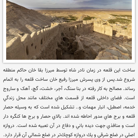
ساخت این قلعه در زمان نادر شاه توسط میرزا بقا خان حاکم منطقه 
شروع شد.پس از وی پسرش میرزا رفیع خان ساخت قلعه را به اتمام 
رساند. مصالح به کار رفته در بنا سنگ، آجر، خشت، گچ، آهک و ساروج 
است. فضای داخلی قلعه از قسمت هاي مختلف مانند محل زندگي 
خدمه، اصطبل، انبار مهمات و.. تشکيل شده است که به وسيله حصار 
قلعه و برج هاي مدور احاطه شده اند. بالاي حصار و برج ها کنگره دار 
است و منافذي جهت ديده باني و دفاع در آن تعبيه شده است. دروازه 
اصلي در ضلع شرقي و يك دروازه كوچك‌تر در ضلع شمالي آن قرار دارد. 