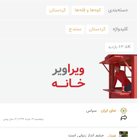
دسته‌بندی
کوه‌ها و قله‌ها
کردستان
کلید‌واژه
کردستان
سنندج
63.5K بازدید
نمای ایران 
سپاس
پنجشنبه 14 خرداد 1394 | 12 سال پیش
عبدل 
چشم انداز زیبایی است