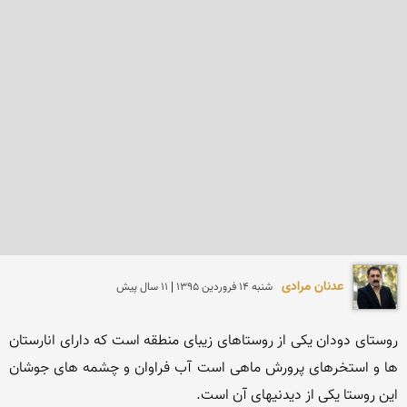
عدنان مرادی
شنبه 14 فروردين 1395 | 11 سال پیش
روستاى دودان یكى از روستاهاى زیباى منطقه است كه داراى انارستان 
ها و استخرهاى پرورش ماهى است آب فراوان و چشمه هاى جوشان 