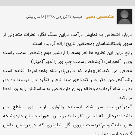
غلامحسین محبی
دوشنبه 17 فروردين 1388 | 18 سال پیش
درباره اشخاص به نمایش درآمده دراین سنگ نگاره نظرات متفاوتی از 
رایج ترین این نظریه ها نفر وسط را اردشیر دوم وشخص سمت راست 
معرفی می کند.نفرچهارم که درزیرپای شاه واهورامزدا افتاده است 
رانیز"اهریمن"ذکر می کند.اهورامزدا تاجی کنگره دار برسرداردوروی 
بطرف شاه گردانیده وحلقه روبان دارمختص به ساسانیان رابه وی اعطا 
"مهر"درپشت سر شاه ایستاده وانواری ازسر وی ساطع می 
باشد.اودرحالی که لباسی تقریبا نظیرلباس اهورامزدابرتن داردوشاخه 
های بلند"برسم"دردست،برروی گل نیلوفری که درزیرپایش نقش 
گردیده،ایستاده است.
