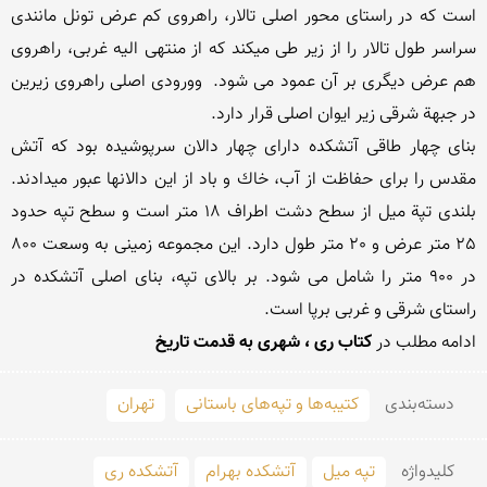
است كه در راستای محور اصلی تالار، راهروی كم عرض تونل مانندی 
سراسر طول تالار را از زیر طی میكند كه از منتهی الیه غربی، راهروی 
هم عرض دیگری بر آن عمود می شود.  وورودی اصلی راهروی زیرین 
بنای چهار طاقی آتشكده دارای چهار دالان سرپوشیده بود كه آتش 
مقدس را برای حفاظت از آب، خاك و باد از این دالانها عبور میدادند. 
بلندی تپة میل از سطح دشت اطراف 18 متر است و سطح تپه حدود 
25 متر عرض و 20 متر طول دارد. این مجموعه زمینی به وسعت 800 
در 900 متر را شامل می شود. بر بالای تپه، بنای اصلی آتشكده در 
ادامه مطلب در 
کتاب ری ، شهری به قدمت تاریخ
دسته‌بندی
کتیبه‌ها و تپه‌های باستانی
تهران
کلید‌واژه
تپه میل
آتشکده بهرام
آتشکده ری