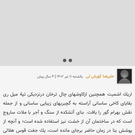
علیرضا کورش لی
يكشنبه 11 تير 1402 | 4 سال پیش
اریك اشمیت همچنین ازكاوشهای چال ترخان درنزدیكی تپة میل ری 
بقایای كاخی ساسانی آراسته به گچبریهای زیبایی ساسانی و از جمله 
نقش بهرام گور را یافت. بنای آتشكده از سنگ و آجر با ملات ساروج 
است كه در ساختمان آن از خشت نیز استفاده شده است؛ و آنچه از 
پوشش بنا در زمان حاضر برجای مانده است، یك جفت قوس هلالی 