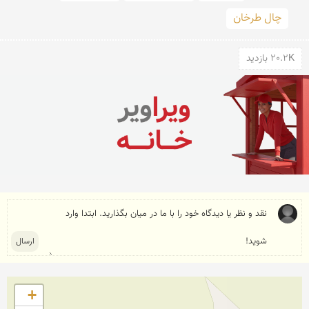
چال طرخان
20.2K بازدید
+