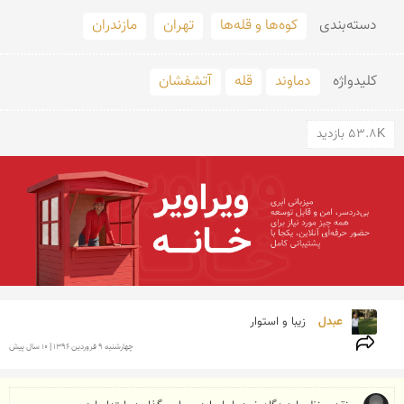
دسته‌بندی
کوه‌ها و قله‌ها
تهران
مازندران
کلید‌واژه
دماوند
قله
آتشفشان
53.8K بازدید
عبدل 
زیبا و استوار
چهارشنبه 9 فروردين 1396 | 10 سال پیش