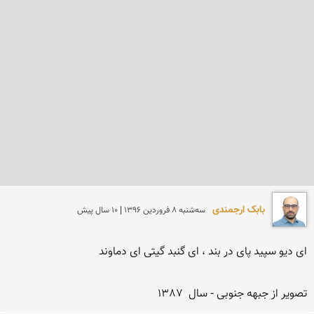
بابک ارجمندی
سه‌شنبه 8 فروردين 1396 | 10 سال پیش
تصویر از جبهه جنوبی - سال  1387