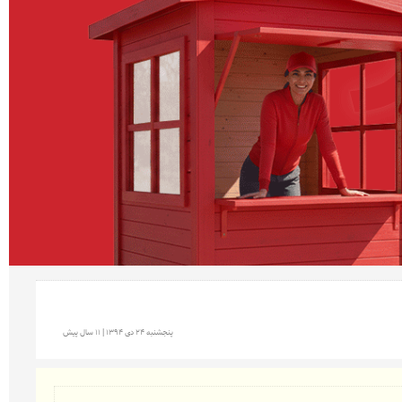
پنجشنبه 24 دی 1394 | 11 سال پیش