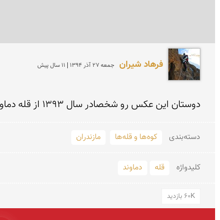
فرهاد شيران
جمعه 27 آذر 1394 | 11 سال پیش
دوستان این عكس رو شخصادر سال ١٣٩٣ از قله دماوند كرفت وتا حالا نظیر این عكس رو ندیدم
دسته‌بندی
کوه‌ها و قله‌ها
مازندران
کلید‌واژه
قله
دماوند
60K بازدید