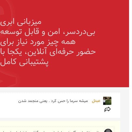
عبدل 
میشه سرما را حس کرد . یعنی منجمد شدن