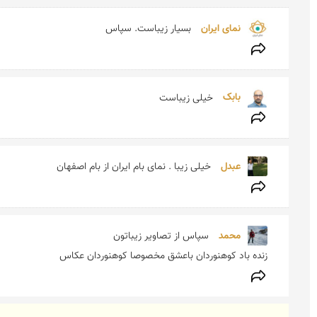
نمای ایران 
بسیار زیباست. سپاس
بابک 
خیلی زیباست
عبدل 
خیلی زیبا . نمای بام ایران از بام اصفهان
محمد 
زنده باد کوهنوردان باعشق مخصوصا کوهنوردان عکاس