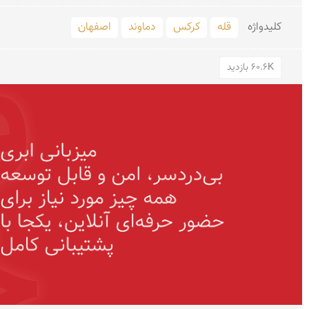
کلید‌واژه
قله
کرکس
دماوند
اصفهان
60.6K بازدید