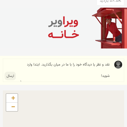
58.5K بازدید
+
−