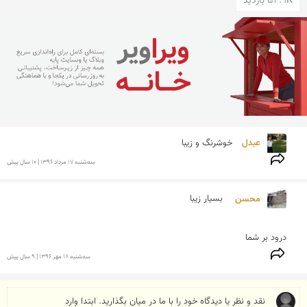
52.9K بازدید
عبدل 
خوشرنگ و زیبا
سه‌شنبه 17 مرداد 1396 | 10 سال پیش
محسن  
درود بر شما
سه‌شنبه 18 مهر 1396 | 9 سال پیش