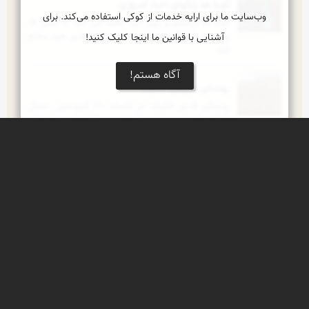
کوبه ها زنگهای اخبار امروزی
وب‌سایت ما برای ارایه خدمات از کوکی استفاده می‌کند. برای
کوبه ها درقدیم بر روی درب نصب می شود تا کسی که 
پشت در قرار گرفته صاحب خانه را از حضور خود مطلع 
آشنایی با قوانین ما اینجا کلیک کنید!
کند
آگاه هستم!
روستای تاریخی خانیک
روستای قدیم خانیک در فاصله 30 كیلومتری شمال 
شرقی فردوس و در فاصله دو کیلومتری از جاده 
ترانزیتی فردوس ـ بجستان و 1800 متر از سطح آبهای 
آزاد بالاتر است
رنگین کمان خانیک شاه
رنگین کمان زیبا پس از باران چند روز پیش روستای 
تاریخی خانیک
قنات در روستای خانیک
قنات میراث اجداد