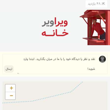
48.1K بازدید
+
−