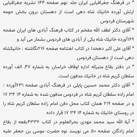
* در فرهنگ جغرافیایی ایران جلد نهم صفحه 144 نشریه جغرافیایی 
ارتش آورده خانیك شاه دهی است از دهستان برون بخش حومه 
* آقای دكتر لطف الله مفخم در كتاب فرهنگ آبادی های ایران صفحه 
* آقای علی اكبر دهخدا در كتاب لغتنامه صفحه 216نگاشته : خانیكشاه 
* در دفتر بقاع متبركه اداره اوقاف خراسان به شماره 47ـ الف آورده 
* آقای دكتر محمد حسین پاپلی در فرهنگ آبادی صفحه 631آورده : 
امام زاده سلطان كریم شاه در فردوس مدفون شده به شماره 14 34 17 
و در صفحه 219 همان كتاب محل دفن امام زاده سلطان كریم شاه را 
* آیة الله سید محمد مهدی بحرالعلوم در كتاب 4336بقعه از بقاع 
امام زادگان صفحه 50 می نویسد نوه حضرت موسی بن جعفر علیه 