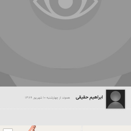
ابراهیم حقیقی
هموند از چهارشنبه 10 شهريور 1389