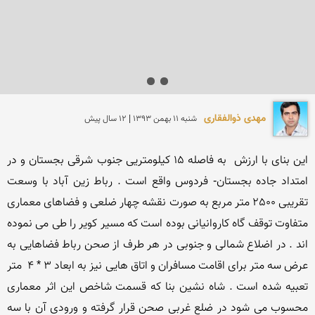
مهدی ذوالفقاری
شنبه 11 بهمن 1393 | 12 سال پیش
این بنای با ارزش  به فاصله 15 كیلومتریی جنوب شرقی بجستان و در 
امتداد جاده بجستان- فردوس واقع است . رباط زین آباد با وسعت 
تقریبی 2500 متر مربع به صورت نقشه چهار ضلعی و فضاهای معماری 
متفاوت توقف گاه كاروانیانی بوده است كه مسیر كویر را طی می نموده 
اند . در اضلاع شمالی و جنوبی در هر طرف از صحن رباط فضاهایی به 
عرض سه متر برای اقامت مسافران و اتاق هایی نیز به ابعاد 3 * 4  متر 
تعبیه شده است . شاه نشین بنا كه قسمت شاخص این اثر معماری  
محسوب می شود در ضلع غربی صحن قرار گرفته و ورودی آن با سه 