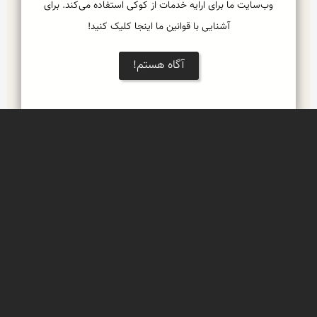
وب‌سایت ما برای ارایه خدمات از کوکی استفاده می‌کند. برای
آشنایی با قوانین ما اینجا کلیک کنید!
آگاه هستم!
Leaflet
قلعه خانیک
قلعه خانیک، بنایی بسیار قدیمی ساخته شده از خشت 
و گل و سنگ بر فراز قله شمالی روستای خانیک 
(شهرستان فردوس) (خانیک شاه) در بخش مرکزی 
شهرستان فردوس است
روستای تاریخی خانیک