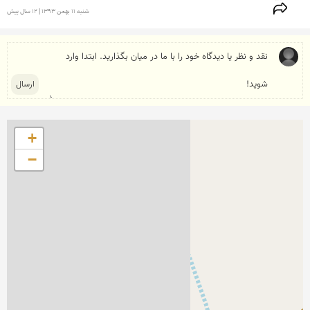
شنبه 11 بهمن 1393 | 12 سال پیش
+
−