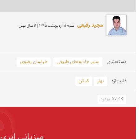
مجید رفیعی
شنبه 11 ارديبهشت 1395 | 11 سال پیش
دسته‌بندی
سایر جاذبه‌های طبیعی
خراسان رضوی
کلید‌واژه
بهار
کدکن
57.6K بازدید