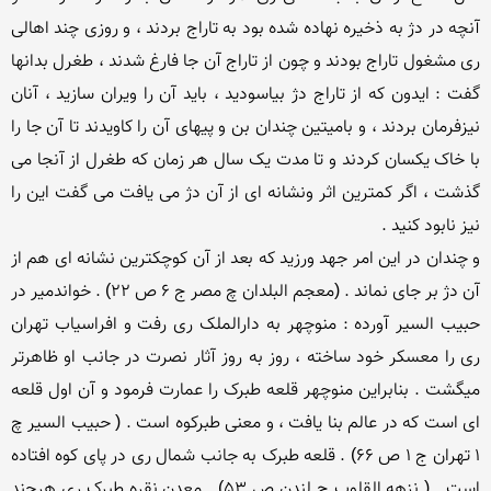
آنچه در دژ به ذخیره نهاده شده بود به تاراج بردند ، و روزی چند اهالی 
ری مشغول تاراج بودند و چون از تاراج آن جا فارغ شدند ، طغرل بدانها 
گفت : ایدون که از تاراج دژ بیاسودید ، باید آن را ویران سازید ، آنان 
نیزفرمان بردند ، و بامیتین چندان بن و پیهای آن را کاویدند تا آن جا را 
با خاک یکسان کردند و تا مدت یک سال هر زمان که طغرل از آنجا می 
گذشت ، اگر کمترین اثر ونشانه ای از آن دژ می یافت می گفت این را 
و چندان در این امر جهد ورزید که بعد از آن کوچکترین نشانه ای هم از 
آن دژ بر جای نماند . (معجم البلدان چ مصر ج 6 ص 22) . خواندمیر در 
حبیب السیر آورده : منوچهر به دارالملک ری رفت و افراسیاب تهران 
ری را معسکر خود ساخته ، روز به روز آثار نصرت در جانب او ظاهرتر 
میگشت . بنابراین منوچهر قلعه طبرک را عمارت فرمود و آن اول قلعه 
ای است که در عالم بنا یافت ، و معنی طبرکوه است . ( حبیب السیر چ 
1 تهران ج 1 ص 66) . قلعه طبرک به جانب شمال ری در پای کوه افتاده 
است . ( نزهه القلوب چ لندن ص 53) . معدن نقره طبرک ری هرچند 