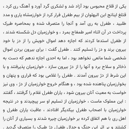
یکی از قلاع محبوس بود آزاد شد و لشکری گرد آورد و آهنگ ری کرد ، 
قتلغ اینانج ابن البهلوان از بیم طغرل فرار کرد از خوارزمشاه یاری و مدد 
طلبید ، طغرل به ری آمد و آنجا را متصرف شده و بمحاصره طبرک 
پرداخت در آن اثناء امیر طمغاج بمرد ، و خوارزمیان دل شکسته شدند ، 
از طغرل استدعا کردند که اجازه دهد اموال خویش را از دز با خود 
بیرون برند و دز را تسلیم کنند . طغرل گفت : برای بیرون بردن اموال 
شخصی شما مانعی نخواهد بود ، اما به احدی اجازه ندهم که دست به 
ذخائر و سلاح برد و آنها را از دژ بیرون سازد ، خوارزمیان پذیرفتند و با 
این شرط از دژ بیرون آمدند . طغرل را غلامی بود که فراری و پنهان و 
بخوارزمیان پناهنده شده بود ، و هنگام خروج خوارزمیان از دژ ، وی نیز 
خواست به معیت آنان بیرون شود ، یاران طغرل غلام را گرفتند ، گفتند 
: این مملوک ماست ، خوارزمیان از تسلیم او سر پیچیدند و در نتیجه 
خوارزمیان با اصحاب طغرل بیکدیگر افتادند ، عاقبت یاران طغرل و 
اهل ری با هم اتفاق کرده بر خوارزمیان چیره شدند و بسیاری از آنان را 
کشتند و بر اثر این جنگ و جدال طغرل دژ طبرک را متصرف گردید . 