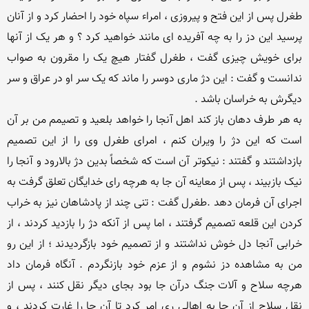
طغرل پس از این فتح و پیروزی ، امراء سپاه خود را احضار کرد و از آنان 
پرسید این دز را به چه آفریده ای مانند خواهید کرد ؟ و هر یک از آنها 
برای خویش چیزی گفت ، طغرل گفتار هیچ یک را مقرون به صواب 
ندانست و گفت : این دژ ماری دوسر را ماند که یک سر او در عراق و سر 
به هر طرف دهان باز کند اهل آنجا را خواهد بلعید و تصیمم من بر آن 
است که این دژ را ویران کنم ، امرای طغرل وی را از این تصمیم 
بازداشتند و گفتند : نیکوتر آن است که شخصاً بدین دژ بالارود و آنجا را 
نیک بازبیند ، پس از معاینه آن جا به هرچه رای خدایگان تعلق گرفت به 
اجرای آن فرمان دهد .طغرل گفت : تنی چند از پادشاهان نیز به خراب 
کردن این قلعه تصمیم گرفتند ، اما پس از آنکه دژ را بازدید کردند ، از 
خرابی آنجا دل خوش نداشتند و از تصمیم خود بازگردیدند ؛ از این رو 
من به مشاهده دز نشوم و از عزم خود بازنگردم . آنگاه فرمان داد 
هرچه سلاح و آلات جنگ درآن جا بود بجای دیگر نقل کنند ، پس از 
نقل سلاح از آن جا به اهالی ری امر کرد تا آن جا را غارت کردند ، و 