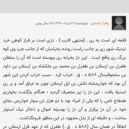
زهرا رشیدی
چهارشنبه 26 مرداد 1390 | 15 سال پیش
قلعه ای است به ری . (منتهی الارب ) . دژی است بر فراز کوهی خرد 
نزدیک شهر ری بر جانب راست رونده بخراسان که از جانب چپ وی کوه 
بزرگ ری واقع است . این دژ بخرابه ری پیوسته است که آن را سلطان 
طغرل بن ارسلان بن طغرل بن محمد بن ملکشاه بن ارسلان بن داود 
بن سلجوقبسال 588 ه . ق . خراب کرد . سبب خراب کردن این شهر 
آن بود که خوارزمشاه تکش بن ایل ارسلان چون به عراق آمد و بر ری 
استیلا یافت ، این دژ را نیز متصرف گردید ؛ هنگام بازگشت بخوارزم 
طمغاج نامی را که یکی از امراء بود با دو هزار تن سوار خوارزمی بجای 
خود در آن دژ برقرار و آن دژ را بوسیله اموال و ذخائر نیک استوار 
اتفاقاً در همان سال (588 ه . ق .) طغرل که از عهد قزل ارسلان در 