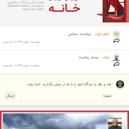
نمای ایران 
زیباست. سپاس
چهارشنبه 7 بهمن 1394 | 11 سال پیش
بابک 
بسیار زیباست
پنجشنبه 8 بهمن 1394 | 11 سال پیش
مازیار ذاکری