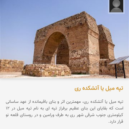
علیرضا کورش لی
تپه میل یا آتشکده ری
تپه ميل يا آتشكده ری، مهمترين اثر و بنای باقيمانده از عهد ساسانی
است كه بقايای اين بنای عظيم برفراز تپه ای به نام تپه ميل در 12
كيلومتری جنوب شرقی شهر ری به طرف ورامين و در روستای قلعه نو
قرار دارد.