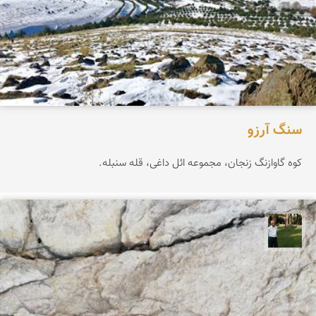
سنگ آرزو
کوه گاوازنگ زنجان، مجموعه ائل داغی، قله سنبله.
عبدل شعبانی