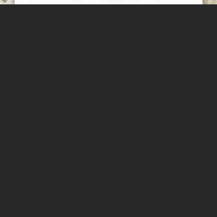
غار گهره
این غار در غرب محله چلو روستای گهره واقع است بعد از سد گهره
محمد ناصری فرد