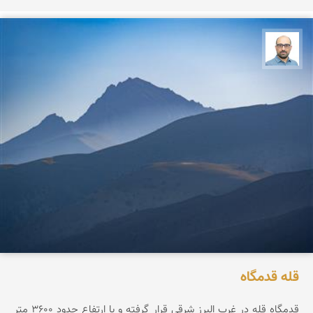
بابک ارجمندی
قله قدمگاه
قدمگاه قله در غرب البرز شرقی قرار گرفته و با ارتفاع حدود ۳۶0۰ متر