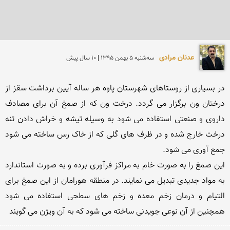
عدنان مرادی
سه‌شنبه 5 بهمن 1395 | 10 سال پیش
در بسیاری از روستاهای شهرستان پاوە هر سالە آیین برداشت سقز از 
درختان ون برگزار می گردد. درخت ون کە از صمغ آن برای مصادف 
داروی و صنعتی استفادە می شود به وسیلە تیشە و خراش دادن تنە 
درخت خارج شدە و در ظرف های گلی کە از خاک رس ساختە می شود 
این صمغ را به صورت خام به مراکز فرآوری بردە و به صورت استاندارد 
به مواد جدیدی تبدیل می نمایند. در منطقە هورامان از این صمغ برای 
التیام و درمان زخم معدە و زخم های سطحی استفادە می شود 
همچنین از آن نوعی جویدنی ساخته می شود کە به آن ویژن می گویند