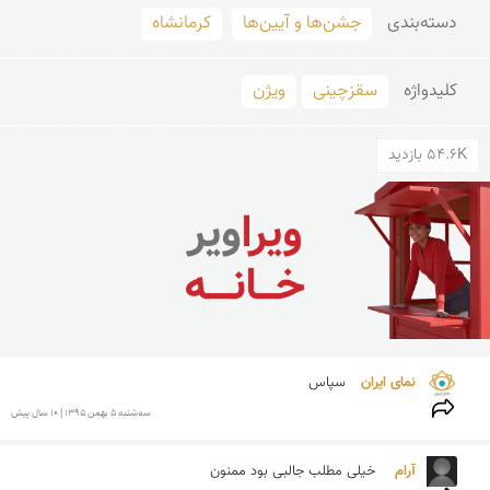
دسته‌بندی
جشن‌ها و آیین‌ها
کرمانشاه
کلید‌واژه
سقزچینی
ویژن
54.6K بازدید
نمای ایران 
سپاس
سه‌شنبه 5 بهمن 1395 | 10 سال پیش
آرام  
خیلی مطلب جالبی بود ممنون