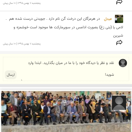
پنجشنبه 7 بهمن 1395 | 10 سال پیش
عبدل 
در هرمزگان این درخت گن نام دارد . جویدنی درست شده هم  . 
لامی یا (بنی زغ) بصورت ادامس در سوپرمارکت ها موجود است خوشمزه و 
شیرین
پنجشنبه 7 بهمن 1395 | 10 سال پیش
رضا قربانی