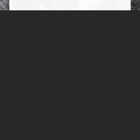
تنگه و آبشار روزیه
آبشار روزيه يکی از پديده های زيبا و جالب توجه طبيعی سمنان است و
اين آبشار، در روستای کوهستانی چاشم از توابع بخش مهديشهر در
جاده چاشم به خطیرکوه-دوآب قرار دارد