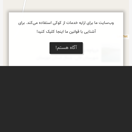
وب‌سایت ما برای ارایه خدمات از کوکی استفاده می‌کند. برای
آشنایی با قوانین ما اینجا کلیک کنید!
Leaflet
آگاه هستم!
دریاچه سد گتوندعلیا
شهرستان لالی، شمال استان خوزستان
ضیافت بهار
لاله زارهای دامنه های سرسبز زاگرس، شهرستان لالی، 
شمال خوزستان
فرش زمرّدین بهاری
ارتفاعات سرسبز زاگرس در شمال خوزستان
بند میزان شوشتر