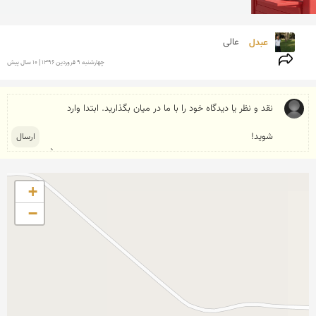
عبدل 
عالی 
چهارشنبه 9 فروردين 1396 | 10 سال پیش
+
−