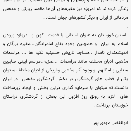
را در خود جای داده و پیامبران و بزرگان دینی بسیاری در این کشور 
زندگی کرده‌اند که امروزه نیز مقبره‌های آن‌ها مقصد زیارتی و مذهبی 
 استان خوزستان به عنوان استانی با قدمت  کهن و  دروازه ورودی 
اسلام به ایران  و همچنین وجود بقاع امامزادگان...مقبره بزرگان و 
اندیشمندان نامدار ..مساجد تاریخی حسینیه تکیه ها ... مراسمات 
مذهبی ادیان مختلف مانند مراسمات ...تعزیه..مراسم ایینی صایبین 
مندایی و امثالهم  و وجود آثار مذهبی وتاریخی از ادیان مختلف میتوان 
یکی از قطب های گردشگری در بخش گردشگری مذهبی  در ایران 
دانست.که میتوان با سرمایه گذاری دراین بخش و ایجاد زیرساخت 
های  لازم به رونق روز افزون این بخش از گردشگری دراستان 