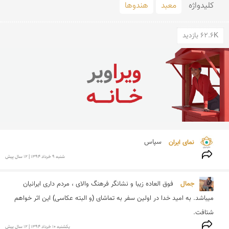
کلید‌واژه
معبد
هندوها
62.6K بازدید
نمای ایران 
سپاس
شنبه 9 خرداد 1394 | 12 سال پیش
جمال 
فوق العاده زیبا و نشانگر فرهنگ والای ، مردم داری ایرانیان 
میباشد. به امید خدا در اولین سفر به تماشای (و البته عکاسی) این اثر خواهم 
شتافت.
يكشنبه 10 خرداد 1394 | 12 سال پیش