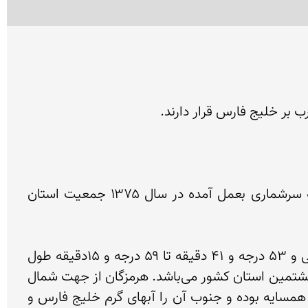
استان هرمزگان دارای 13 شهرستان، ۲۳ شهر، ۳۳ بخش و ۷۱ دهستان و ۲۱۷۰ آبادی دارای سکنه‌است و بنا به سرشماری بعمل آمده در سال ۱۳۷۵ جمعیت استان 
استان هرمزگان در حدفاصل بین مختصات جغرافیایی ۲۵ درجه و ۲۴ دقیقه تا ۲۸ درجه و ۵۷ دقیقه عرض شمالی و ۵۳ درجه و ۴۱ دقیقه تا ۵۹ درجه و ۱۵دقیقه طول 
شرقی از نصف النهار گرینویچ واقع شده‌است.این استان حدود ۶۸هزار کیلومتر مربع مساحت دارد که از این نظر هشتمین استان کشور می‌باشد. هرمزگان از جهت شمال 
و شمال شرقی با استان کرمان، غرب و شمال غربی با استان‌های فارس و بوشهر از شرق با سیستان و بلوچستان همسایه بوده و جنوب آن را آبهای گرم خلیج فارس و 