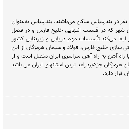
بنا به سرشماری بعمل آمده در سال ۱۳۷۵ جمعیت استان هرمزگان ۱۰۶۲۱۵۵ نفر می‌باشد که از این تعداد ۴۱۹۹۳۸ نفر در بندرعباس ساکن می‌باشند. بندرعباس به‌عنوان 
مرکز استان امروزه یکی از شهرهای بزرگ ایران می‌باشد که مرکز مهم فعالیتهای اقتصادی و تجاری می‌باشد. این شهر که در قسمت انتهایی خلیج فارس و در فصل 
مشترک شاهراه خلیج فارس و دریای عمان واقع گردیده‌است که نقش مهمی در زمینه صادرات و واردات کشور ایفا می‌کند.تأسیسات مهم دریایی و زیربنایی کشور 
همچون بندر شهید رجایی، پالایشگاه نفت بندرعباس، کارخانه آلومینیوم المهدی، کارخانه آلومینیم هرمزگان، کشتی سازی خلیج فارس، فولاد و سیمان هرمزگان از این 
جمله می‌باشند. این استان از طریق زمین به استانهای بوشهر فارس کرمان و سیستان و بلوچستان ارتباط دارد و با راه آهن به راه آهن سراسری ایران متصل است و از 
طریق هوا با داشتن فرودگاهای بین المللی بندرعباس، کیش، بندر لنگه و قشم به سراسر جهان متصل است .استان هرمزگان جز<پردرامد ترین استانهای ایران می باشد 
قرار دارد.