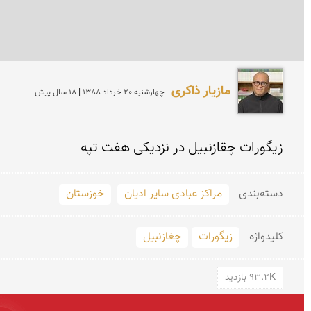
مازیار ذاکری
چهارشنبه 20 خرداد 1388 | 18 سال پیش
زیگورات چقازنبیل در نزدیکی هفت تپه 
دسته‌بندی
مراکز عبادی سایر ادیان
خوزستان
کلید‌واژه
زیگورات
چغازنبیل
93.2K بازدید