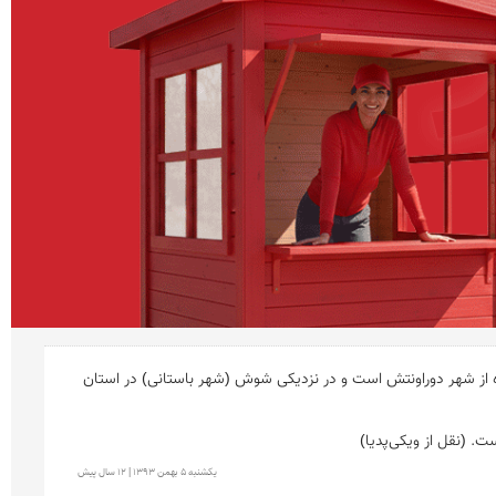
چُغازَنبیل نیایشگاهی باستانی است که در زمان ایلام (عیلامی‌ها) و در حدود ۱۲۵۰ پیش از میلاد ساخته شده‌است. چغازنبیل بخش به‌جامانده از شهر دوراونتش است و در نزدیکی شوش (شهر باستانی) در استان 
يكشنبه 5 بهمن 1393 | 12 سال پیش