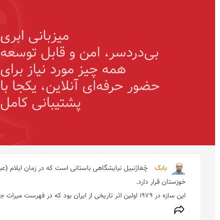
بابک 
این سازه در ۱۹۷۹ اولین اثر تاریخی از ایران بود که در فهرست میراث جهانی یونسکو جای گرفت. جامعه بین‌المللی برای آن ارزش استثنائی و جهانی قایل است. (نقل از ویکی‌پدیا)