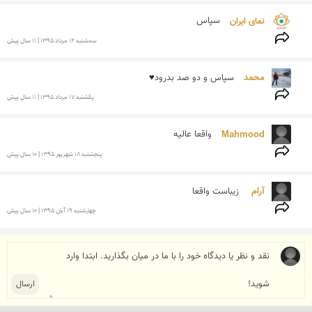
نمای ایران 
سپاس
سه‌شنبه 12 مرداد 1395 | 11 سال پیش
محمد 
سپاس و دو صد بدرود♥
يكشنبه 17 مرداد 1395 | 11 سال پیش
Mahmood 
واقعا عالیه

پنجشنبه 18 شهريور 1395 | 10 سال پیش
آرام  
زیباست واقعا
چهارشنبه 19 آبان 1395 | 10 سال پیش