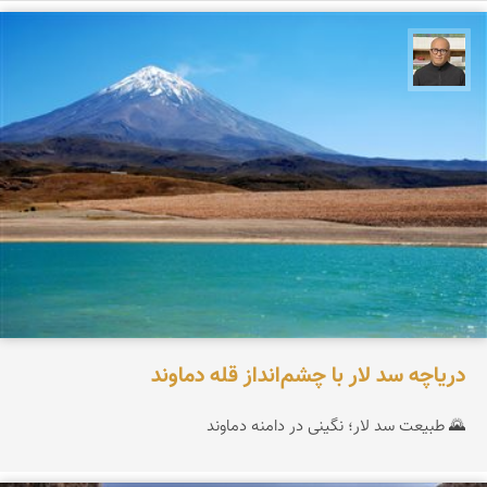
مازیار ذاکری
دریاچه سد لار با چشم‌انداز قله دماوند
🌄 طبیعت سد لار؛ نگینی در دامنه دماوند