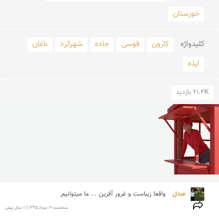
خوزستان
کلید‌واژه
کارون
قوسی
جاده
شهرکرد
ناغان
ایذه
61.4K بازدید
عبدل 
واقعا زیباست و غرور آفرین ... ما میتوانیم
سه‌شنبه 12 مرداد 1395 | 11 سال پیش