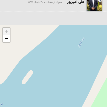
علی امیرپور
هموند از سه‌شنبه 30 خرداد 1391
+
−