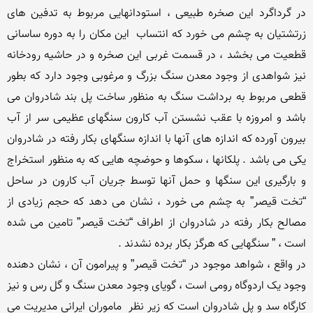
در گرداگرد این صخره طبیعی ، استودانهایی مربوط به تدفین های 
زرتشتیان به چشم می خورد که انتساب  این مکان را به دوره ساسانی 
قطعیت می بخشد ، در قسمت غربی این صخره و در حاشیه رودخانه 
نیز شواهدی از وجود معدن سنگ بزرگ و مرغوبی وجود دارد که بطور 
قطعی مربوط به برداشت سنگ به منظور ساخت پل بند شادروان می 
باشد و امروزه با عقب نشستن آب کارون سنگهای عظیمی سر از آب 
بیرون آورده که اندازه های آنها با اندازه سنگهای بکار رفته در شادروان 
یکی می باشد . پلکانها ، سکوها و حوضچه هایی که به منظور استخراج 
و بارگیری این سنگها و حمل آنها توسط جریان آب کارون در ساحل 
“تخت قیصر” به چشم می خورد ، نشان می دهد که حجم زیادی از 
مصالح بکار رفته در شادروان از اطراف “تخت قیصر” تامین می شده 
در واقع ، شواهد موجود در “تخت قیصر” و پیرامون آن ، نشان دهنده 
وجود یک اردوگاه رومی است ، گویای وجود معدن سنگ و گل رس و نیز 
کارگاه سد و پل شادروان است که زیر نظر  ماموران ایرانی مدیریت می 