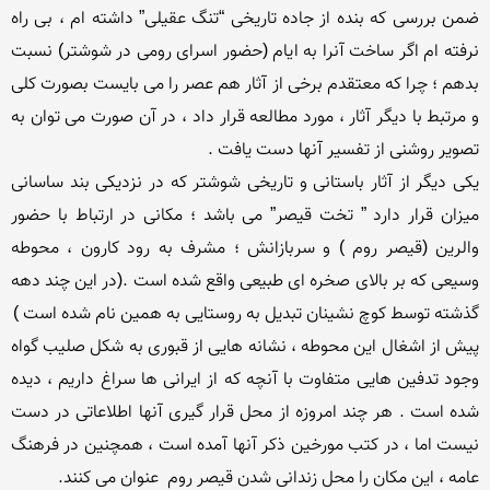
ضمن بررسی که بنده از جاده تاریخی “تنگ عقیلی” داشته ام ، بی راه 
نرفته ام اگر ساخت آنرا به ایام (حضور اسرای رومی در شوشتر) نسبت 
بدهم ؛ چرا که معتقدم برخی از آثار هم عصر را می بایست بصورت کلی 
و مرتبط با دیگر آثار ، مورد مطالعه قرار داد ، در آن صورت می توان به 
یکی دیگر از آثار باستانی و تاریخی شوشتر که در نزدیکی بند ساسانی 
میزان قرار دارد ” تخت قیصر” می باشد ؛ مکانی در ارتباط با حضور 
والرین (قیصر روم ) و سربازانش ؛ مشرف به رود کارون ، محوطه 
وسیعی که بر بالای صخره ای طبیعی واقع شده است .(در این چند دهه 
پیش از اشغال این محوطه ، نشانه هایی از قبوری به شکل صلیب گواه 
وجود تدفین هایی متفاوت با آنچه که از ایرانی ها سراغ داریم ، دیده 
شده است . هر چند امروزه از محل قرار گیری آنها اطلاعاتی در دست 
نیست اما ، در کتب مورخین ذکر آنها آمده است ، همچنین در فرهنگ 