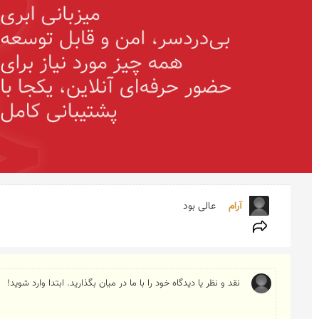
آرام  
عالی بود