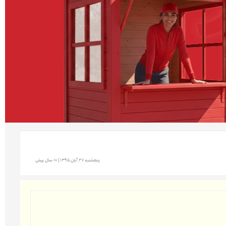
پنجشنبه 27 آبان 1395 | 10 سال پیش