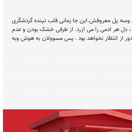
این جا زمانی قلب تپنده گردشگری اصفهان بود.این جا زاینده رود قدیم و خشکه رود فعلی در اصفهان است با سی وسه پل معروفش.این جا زمانی قلب تپنده گردشگری 
شهر اصفهان بود.این روزها وقتی به اصفهان وحاشیه مثلا زاینده رود می روی ، بدلیل عدم جاری شدن  اب در ان ، دل هر ادمی را می ازرد. از طرفی خشک بودن و عدم 
جاری شدن اب  در زاینده رود ، ترک برداشتن و از بین رفتن پل های تاریخی از جمله سی وسه پل در اینده نزدیک دور از انتظار نخواهد بود . پس مسوولان به هوش وبه 