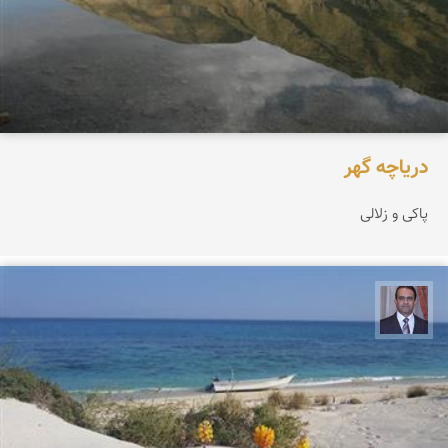
دریاچه گهر
پاکی و زلالی
نادر چقاجردی