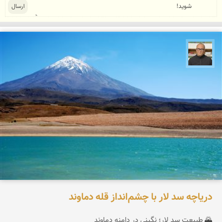
مازیار ذاکری
دریاچه سد لار با چشم‌انداز قله دماوند
🌄 طبیعت سد لار؛ نگینی در دامنه دماوند