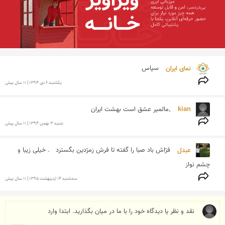
نمای ایران 
سپاس
يكشنبه 6 دی 1394 | 11 سال پیش
kian 
,مالمیر عشق است بهشت ایران
شنبه 3 بهمن 1394 | 11 سال پیش
عبدل 
فرّاش باد صبا را گفته تا فرش زمرّدین بگسترد   . خیلی زیبا و 
چشم نواز
سه‌شنبه 14 ارديبهشت 1395 | 11 سال پیش