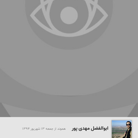
ابوالفضل مهدی پور
هموند از جمعه 13 شهريور 1394