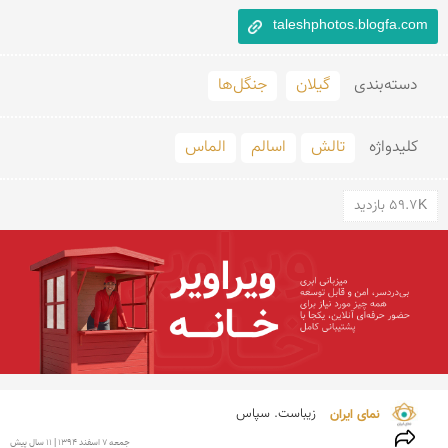
taleshphotos.blogfa.com
دسته‌بندی
گیلان
جنگل‌ها
کلید‌واژه
تالش
اسالم
الماس
59.7K بازدید
نمای ایران 
زیباست. سپاس
جمعه 7 اسفند 1394 | 11 سال پیش