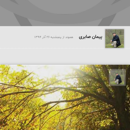
پیمان صابری
هموند از پنجشنبه 26 آذر 1394
پیمان صابری