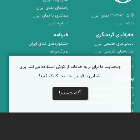
نمای زنده ایران
راهنمای نمای ایران
© ۱۳۷۹-۱۴۰۵ نمای ایران
همکاری با نمای ایران
نقشه ایران
دریاچه کویر
جغرافیای گردشگری
خبرنامه
دیدنی‌های طبیعی ایران
جشنواره‌های نمای ایران
جاذبه‌های تاریخی ایران
بوم‌گردی‌ها
دانستنی‌های فرهنگی
محتوای آموزشی
وب‌سایت ما برای ارایه خدمات از کوکی استفاده می‌کند. برای
کوه‌ها و قله‌های ایران
پیکمی
آشنایی با قوانین ما اینجا کلیک کنید!
پشتیبانان
ویراویر™ راهکار هوشمند
آگاه هستم!
اُیو™ راهکار هوشمندسازی
فرداپدید؛ تعالی کسب و کار
کلک آزادگان
تماس با ما
|
حریم شخصی
|
شرایط خدمات
|
پرسش‌های متداول
|
خوش آمدید