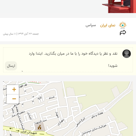
نمای ایران 
سپاس
جمعه 22 آبان 1394 | 11 سال پیش
+
−