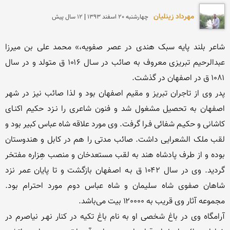
مهرداد زینلیان
چهارشنبه 20 اسفند 1393 | 12 سال پیش
شاعر بلند پایه سبک هندی در عصر صفویه،» محمد علی بن میرزا 
عبدالرحیم تبریزی معروف به صائب در سـال ۱۰۱۶ ق متولد و در سال 
پدر وی از تاجران تبریز و مقیم اصفهان بود و لذا صائب نیز در شهر 
اصفهان به تحصیل مشغول شد و فنون شاعری را نـزد حکیم اکنـای 
کاشانی و حکیـم شفائی فـرا گرفت. وی مورد علاقه شاه عباس کبیر بود و 
لقب ملک الشعرایی داشت. صائب مدتی را هم در کابل و هندوستان 
بوده و از طرف پادشاه هند به لقب مستعدخان و منصب هِزاره مفتخر 
گردید. وی در سال ۱۰۴۲ ق بـه اصـفهان بازگشت و تا پایان عمر نزد 
شاهان صفوی شاه سلیمان و شاه عباس دوم مورد احترام بود. 
آرامگاه وی در باغ شخصی او به نام باغ تکیه در کنار نهـر نیاصرم در 