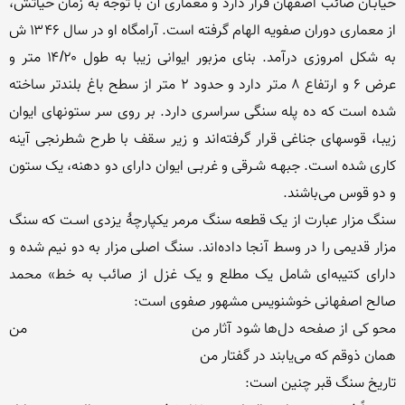
خیابـان صائب اصفهان قرار دارد و معماری آن با توجه به زمان حیاتش، 
از معماری دوران صفویه الهام گرفته است. آرامگاه او در سال ۱۳۴۶ ش 
به شکل امروزی درآمد. بنای مزبور ایوانی زیبا به طول ۱۴/۲۰ متر و 
عرض ۶ و ارتفاع ٨ مـ‌تر دارد و حدود ٢ متر از سطح باغ بلند‌تر ساخته 
شده است که ده پله سنگی سراسری دارد. بر روی سر ستونهای ایوان 
زیبـا، قوسهای جناغی قرار گرفته‌اند و زیر سقف با طرح شطرنجی آینه 
کاری شده اسـت. جبهـه شـرقی و غربـی ایوان دارای دو دهنه، یک ستون 
سنگ مزار عبارت از یک قطعه سنگ مرمر یکپارچهٔ یزدی اسـت که سنگ 
مزار قدیمی را در وسط آنجا داده‌اند. سنگ اصلی مزار به دو نیم شده و 
دارای کتیبه‌ای شامل یک مطلع و یک غزل از صائب به خط» محمد 
محو کی از صفحه دل‌ها شود آثار من                                         من‌‌ 