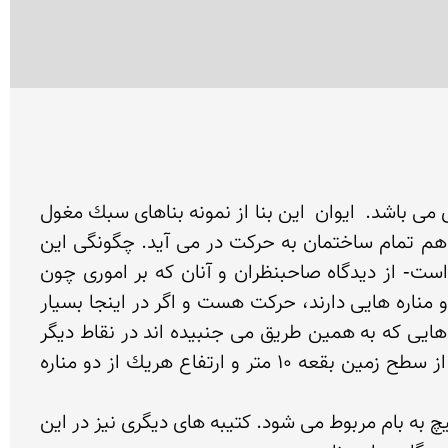
منار جنبان بر سر راه اصفهان به نجف آباد در روستایى به نام كاردالان قرار دارد. زمان تاسیس این بنا قرن 8 هجری می باشد.  ایوان  این بنا از نمونه بناهای سبك مغول 
ایران است اما مناره ها در اواخر دوره صفویه به ایوان افزوده شده و با حركت دادن یكی از آنها هم مناره دیگر و هم تمام ساختمان به حركت در می آید. چگونگى این 
حركت و انتقال آن به مناره دیگر- اگر چه دیرگاهى تعجب بسیارى از مردم و بازدید كنندگان آن را برمى انگیخته است- از دیدگاه صاحبنظران و آنان كه بر امورى چون 
معمارى آگاهند، چندان شگفت انگیز و غیر طبیعى نیست. آنان بر این باورند كه در تمام بناهایى كه چنین شكل و مناره هایى دارند، حركت هست و اگر در اینجا بسیار 
چشمگیرتر است، دلیل آن باریكى و سبكى این مناره ها است وگرنه جهانگردان و سیاحان بر مناره ها و ساختمان هایى كه به همین طریق مى جنبیده اند در نقاط دیگر 
جهان اشاره كرده اند.  هر یك از دو مناره این بناحدود ۱۷ متر بلندى دارد. درواقع ارتفاع ایوان مقبره عمو عبدالله از سطح زمین بقعه 10 متر و ارتفاع هریك از دو مناره 
در ایوان مزار عمو عبدالله قرار دارد و راه صعود به بام و مناره ها نیز به وسیله درگاه كوچكی است كه با پلكانی مارپیچ به بام مربوط می شود. كتیبه هاى دیگرى نیز در این 