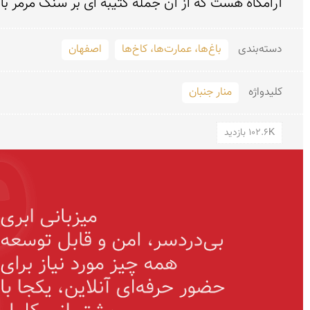
آرامگاه هست كه از آن جمله كتیبه اى بر سنگ مرمر با

دسته‌بندی
باغ‌ها، عمارت‌ها، کاخ‌ها
اصفهان
کلید‌واژه
منار جنبان
102.6K بازدید