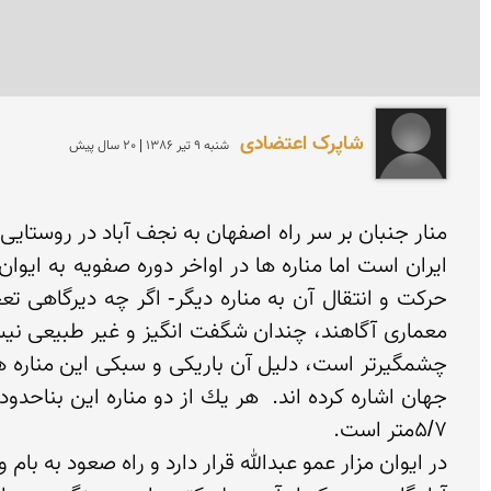
شاپرک اعتضادی
شنبه 9 تير 1386 | 20 سال پیش