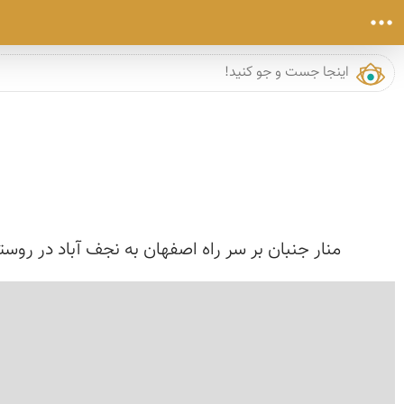
منار جنبان بر سر راه اصفهان به نجف آباد در روستایى به نام كاردالان قرار 