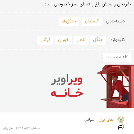
تفریحی و بخش باغ و فضای سبز خصوصی است.
دسته‌بندی
گلستان
جنگل‌ها
کلید‌واژه
جنگل
ناهار
خوران
گرگان
58.4K بازدید
نمای ایران 
سپاس
سه‌شنبه 29 تير 1395 | 11 سال پیش