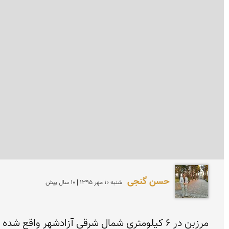
حسن گنجی
شنبه 10 مهر 1395 | 10 سال پیش