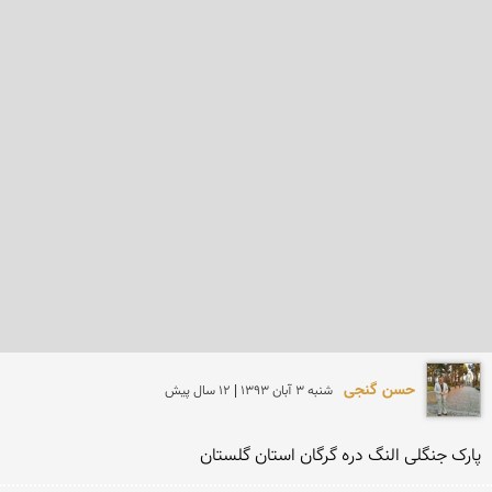
حسن گنجی
شنبه 3 آبان 1393 | 12 سال پیش
پارک جنگلی النگ دره گرگان استان گلستان