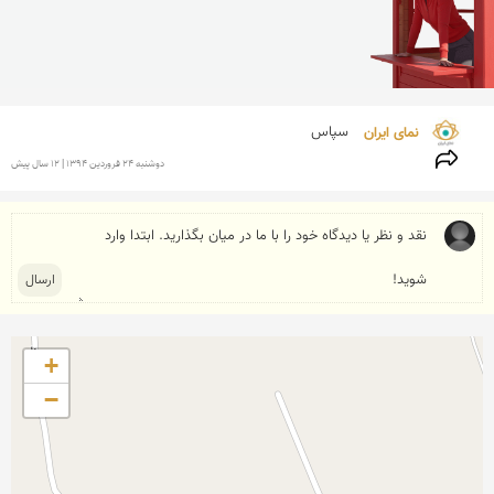
نمای ایران 
سپاس
دوشنبه 24 فروردين 1394 | 12 سال پیش
+
−