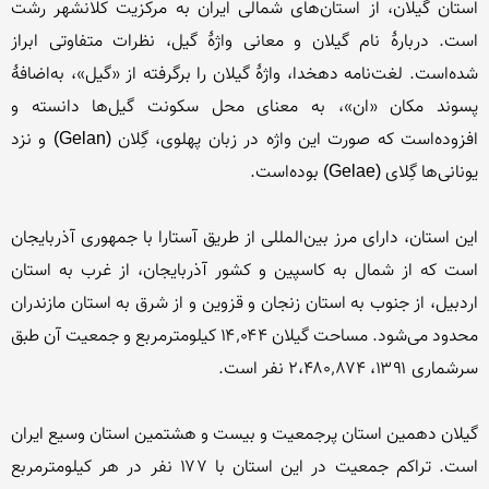
استان گیلان، از استان‌های شمالی ایران به مرکزیت کلانشهر رشت 
است. دربارهٔ نام گیلان و معانی واژهٔ گیل، نظرات متفاوتی ابراز 
شده‌است. لغت‌نامه دهخدا، واژهٔ گیلان را برگرفته از «گیل»، به‌اضافهٔ 
پسوند مکان «ان»، به معنای محل سکونت گیل‌ها دانسته و 
افزوده‌است که صورت این واژه در زبان پهلوی، گِلان (Gelan) و نزد 
این استان، دارای مرز بین‌المللی از طریق آستارا با جمهوری آذربایجان 
است که از شمال به کاسپین و کشور آذربایجان، از غرب به استان 
اردبیل، از جنوب به استان زنجان و قزوین و از شرق به استان مازندران 
محدود می‌شود. مساحت گیلان ۱۴٬۰۴۴ کیلومترمربع و جمعیت آن طبق 
گیلان دهمین استان پرجمعیت و بیست و هشتمین استان وسیع ایران 
است. تراکم جمعیت در این استان با ۱۷۷ نفر در هر کیلومترمربع 