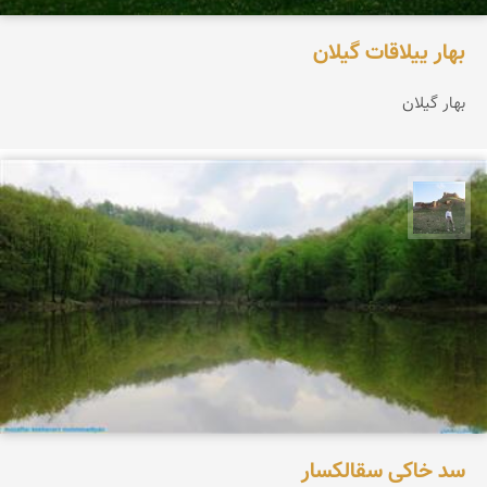
بهار ییلاقات گیلان
بهار گیلان
مظفر کشاورزمحمدیان
سد خاکی سقالکسار