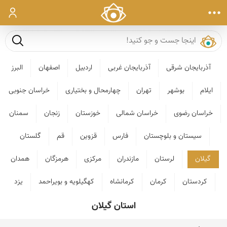
ورود
جست و ج
آذربایجان شرقی
آذربایجان غربی
اردبیل
اصفهان
البرز
ایلام
بوشهر
تهران
چهارمحال و بختیاری
خراسان جنوبی
خراسان رضوی
خراسان شمالی
خوزستان
زنجان
سمنان
سیستان و بلوچستان
فارس
قزوین
قم
گلستان
گیلان
لرستان
مازندران
مرکزی
هرمزگان
همدان
کردستان
کرمان
کرمانشاه
کهگیلویه و بویراحمد
یزد
استان گیلان