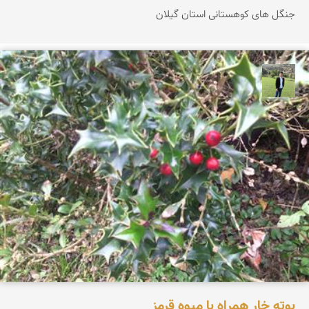
جنگل های کوهستانی استان گیلان
علیرضا رستمی
بوته خار همراه با میوه قرمز