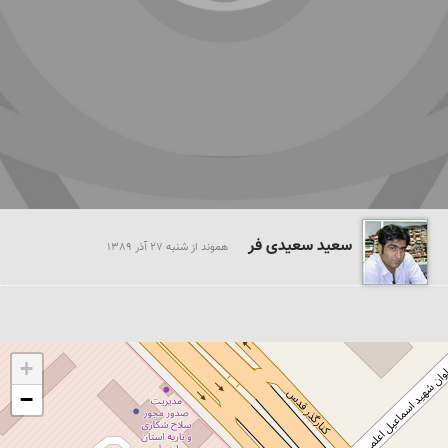
سعید سعیدی فر
هموند از شنبه 27 آذر 1389
+
−